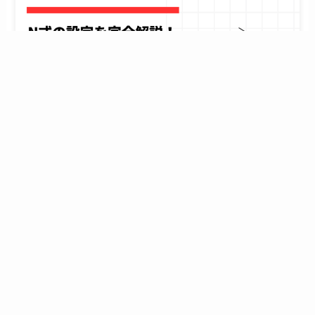
【画像で解説】N式の設定方法！電気代1,000円以
下を目指す！【一条工務店×オクトパスエナジー】
2024年2月1日
お金の話