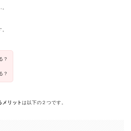
…。
す。
る？
る？
るメリット
は以下の２つです。