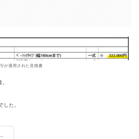
引が適用された見積書
後。
でした。
…