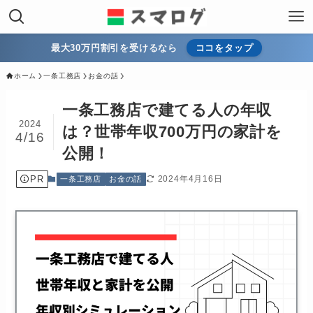
最大30万円割引を受けるなら
ココをタップ
ホーム
一条工務店
お金の話
一条工務店で建てる人の年収
2024
は？世帯年収700万円の家計を
4/16
公開！
PR
2024年4月16日
一条工務店
お金の話